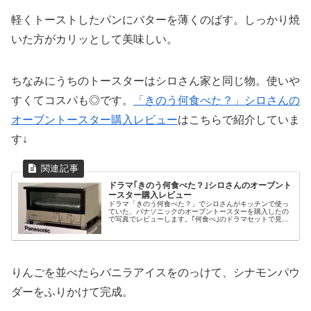
軽くトーストしたパンにバターを薄くのばす。しっかり焼
いた方がカリッとして美味しい。
ちなみにうちのトースターはシロさん家と同じ物。使いや
すくてコスパも◎です。
「きのう何食べた？」シロさんの
オーブントースター購入レビュー
はこちらで紹介していま
す↓
ドラマ｢きのう何食べた？｣シロさんのオーブント
ースター購入レビュー
ドラマ「きのう何食べた？」でシロさんがキッチンで使っ
ていた、パナソニックのオーブントースターを購入したの
で写真でレビューします。｢何食べ｣のドラマセットで見か
けたシロさん家電『きのう何食べた？』展・東京凱旋にて
展示会のドラマセットでしっかり...
りんごを並べたらバニラアイスをのっけて、シナモンパウ
ダーをふりかけて完成。