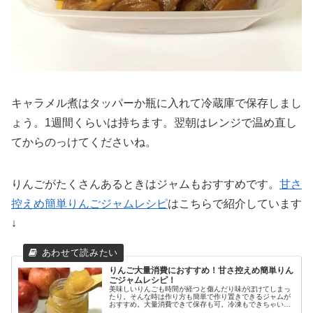
キャラメル煮はタッパーか瓶に入れて冷蔵庫で保存しまし
ょう。1週間くらいは持ちます。翌朝はレンジで温め直し
てからのっけてくださいね。
りんごがたくさんあるときはジャムもおすすめです。
甘さ
控えめ簡単りんごジャムレシピ
はこちらで紹介しています
↓
りんご大量消費におすすめ！甘さ控えめ簡単りん
ごジャムレシピ！
美味しいりんごも時間が経つと傷んだり味がぼけてしまっ
たり。そんな時は作り方も簡単で作り置きできるジャムが
おすすめ。大量消費できて保存も可。冷凍もできちゃいま
す。ひと手間で最後まで美味しくいただきましょう。ごろ