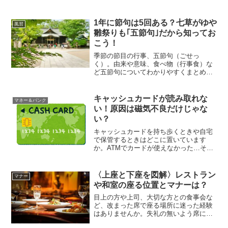
三井住友銀行のATMでも年末年始に他銀
行のキャッシュカードが使えませんし、
三井住友キャッシュカードでは他銀行
1年に節句は5回ある？七草がゆや
風習
ATMで現金を...
雛祭りも｢五節句｣だから知ってお
こう！
季節の節目の行事、五節句（ごせっ
く）。由来や意味、食べ物（行事食）な
ど五節句についてわかりやすくまとめま
した。桃の節句や端午の節句は子どもと
深く関わる行事ですが、他にはどのよう
なものがあるでしょう。五節句（ごせっ
キャッシュカードが読み取れな
マネー＆バンク
く）とは何？一年間に五つある...
い！原因は磁気不良だけじゃな
い？
キャッシュカードを持ち歩くときや自宅
で保管するときはどこに置いています
か。ATMでカードが使えなかった…その
原因は磁気不良かも。カードを保管する
ときに気をつけたいポイントをご紹介し
ます。読み取りができないのには原因
〈上座と下座を図解〉レストラン
マナー
が。知っておくときっと役に...
や和室の座る位置とマナーは？
目上の方や上司、大切な方との食事会な
ど、改まった席で座る場所に迷った経験
はありませんか。失礼の無いよう席に着
きたいけど上座はどっち？ビジネスシー