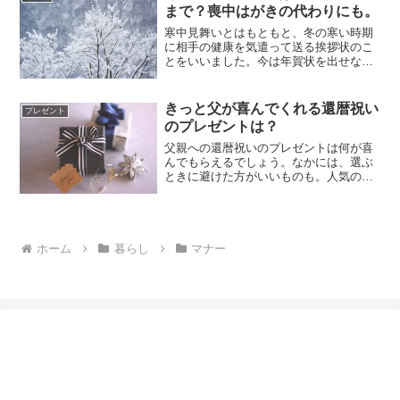
ように、金額の相場につい...
まで？喪中はがきの代わりにも。
寒中見舞いとはもともと、冬の寒い時期
に相手の健康を気遣って送る挨拶状のこ
とをいいました。今は年賀状を出せない
ときの代わりに使うことが多くなってい
ます。いつ出すの？何のために出すの？
など、時期や用途を簡単にまとめました
きっと父が喜んでくれる還暦祝い
プレゼント
ので、ぜひ参考にしてみて...
のプレゼントは？
父親への還暦祝いのプレゼントは何が喜
んでもらえるでしょう。なかには、選ぶ
ときに避けた方がいいものも。人気のプ
レゼントについて調べて見ましたので参
考にしてみてくださいね。父親への還暦
祝いのプレゼントは何がいい？平均寿命
が80歳を超えた今、60...
ホーム
暮らし
マナー