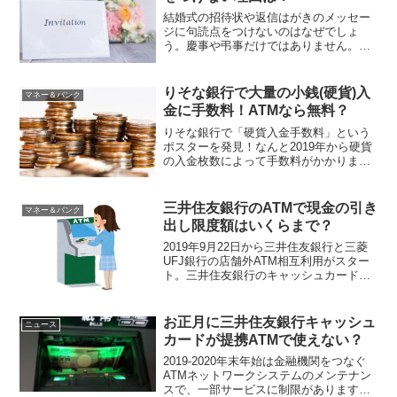
結婚式の招待状や返信はがきのメッセー
ジに句読点をつけないのはなぜでしょ
う。慶事や弔事だけではありません。表
彰状にも句読点が使われていないのを不
思議に感じたことはありませんか？なに
か特別な理由があるのでしょうか。この
りそな銀行で大量の小銭(硬貨)入
マネー＆バンク
疑問について調べてみました...
金に手数料！ATMなら無料？
りそな銀行で「硬貨入金手数料」という
ポスターを発見！なんと2019年から硬貨
の入金枚数によって手数料がかかりま
す。さらに消費税アップで手数料も10％
に変更になりました。そして、2021年10
月1日から硬貨入金整理手数料が改定にな
三井住友銀行のATMで現金の引き
マネー＆バンク
ります！りそ...
出し限度額はいくらまで？
2019年9月22日から三井住友銀行と三菱
UFJ銀行の店舗外ATM相互利用がスター
ト。三井住友銀行のキャッシュカードで
三菱UFJ銀行のATMを利用しても、サー
ビス時間内は引き出し手数料がかからな
くて便利になりました。今回は、ATMで
お正月に三井住友銀行キャッシュ
ニュース
現金を引...
カードが提携ATMで使えない？
2019-2020年末年始は金融機関をつなぐ
ATMネットワークシステムのメンテナン
スで、一部サービスに制限があります。