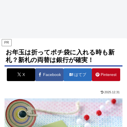
PR
お年玉は折ってポチ袋に入れる時も新
札？新札の両替は銀行が確実！
X
Facebook
はてブ
Pinterest
2025.12.31