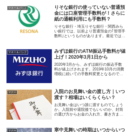
ンに限らずちょっとした集まりでも、大
人として知っておきたい席次のマナー。
りそな銀行の使っていない普通預
マネー＆バンク
図解でわかりやすくご紹介...
金には口座管理手数料が！さらに
紙の通帳利用にも手数料？
りそな銀行・埼玉りそな銀行・関西みら
い銀行では、以前より普通預金の｢管理手
数料｣というものがあります。最近では、
3大メガバンクが導入を検討している｢口
座維持手数料｣も話題になっていますの
で、使っていない口座や、複数ある口座
みずほ銀行のATM振込手数料が値
マネー＆バンク
の整理が必須ではな...
上げ！2020年3月1日から
2020年3月から、みずほ銀行の振込手数
料が値上げされます。2019年10月の消費
増税に続いての手数料変更となるのでご
注意ください。ATM利用での振込手数料
に加え、電話オペレーターや自動音声の
振り込み（みずほダイレクト・テレホン
入院のお見舞い金の渡し方｜いつ
バンキング）...
マナー
渡す？相場はいくらくらい？
お見舞い金はいつ誰に渡すものでしょう
か。入院前や退院後でもいいのか、封筒
の選び方からお金の入れ方、書き方まで
お見舞い金の渡し方についてご紹介しま
す。特に目上の方の場合はマナーも気に
なりますよね。いざという時に迷わない
寒中見舞いの時期はいつからいつ
マナー