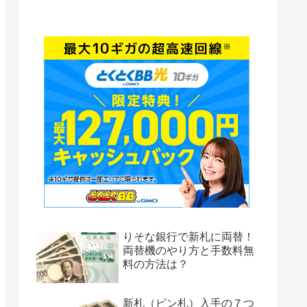
りそな銀行で新札に両替！
両替機のやり方と手数料無
料の方法は？
新札（ピン札）入手の７つ