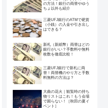
の方法！銀行の両替やゆう
ちょ以外も紹介
三菱UFJ銀行のATMで硬貨
（小銭）の入金や引き出し
はできる？
新札（新紙幣）両替はどの
銀行がいい？手数料や無料
枚数を徹底比較！
三菱UFJ銀行で新札に両
替！両替機のやり方と手数
料無料の方法は？
大曲の花火｜観覧時の持ち
物リストはこれ！もう会場
で困らない！［秋田の夏イ
ベント］