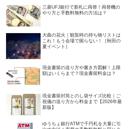
三菱UFJ銀行で新札に両替！両替機の
やり方と手数料無料の方法は？
大曲の花火｜観覧時の持ち物リストは
これ！もう会場で困らない！［秋田の
夏イベント］
現金書留の送り方や書き方図解！上限
額はいくらまで？現金書留料金は？
現金書留封筒とのし袋サイズ比較｜ご
祝儀の送り方から料金まで【2026年最
新版】
ゆうちょ銀行ATMで千円札を大量に引