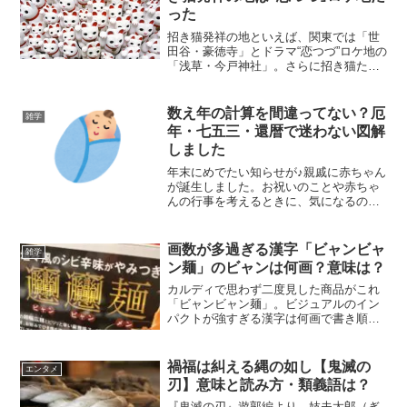
った
招き猫発祥の地といえば、関東では「世
田谷・豪徳寺」とドラマ“恋つづ”ロケ地の
「浅草・今戸神社」。さらに招き猫たち
に出会える場所として、常滑や瀬戸の招
き猫スポットから、横浜やドラマで会え
る招き猫情報もご紹介します。いっぱい
数え年の計算を間違ってない？厄
雑学
の招き猫に会える２つ...
年・七五三・還暦で迷わない図解
しました
年末にめでたい知らせが♪親戚に赤ちゃん
が誕生しました。お祝いのことや赤ちゃ
んの行事を考えるときに、気になるのが
年齢の捉え方です。満年齢か数え年なの
か？そもそも数え年は1歳プラスする計算
でいいのか？など、調べてわかったこと
画数が多過ぎる漢字「ビャンビャ
雑学
を書き留めておきます...
ン麺」のビャンは何画？意味は？
カルディで思わず二度見した商品がこれ
「ビャンビャン麺」。ビジュアルのイン
パクトが強すぎる漢字は何画で書き順
は？どんな意味や由来がある？画数が多
すぎる麺「ビャンビャン麺」について調
べてみました。「ビャンビャン麺」のビ
禍福は糾える縄の如し【鬼滅の
エンタメ
ャンは何画？商品が入った段...
刃】意味と読み方・類義語は？
『鬼滅の刃』遊郭編より。妓夫太郎（ぎ