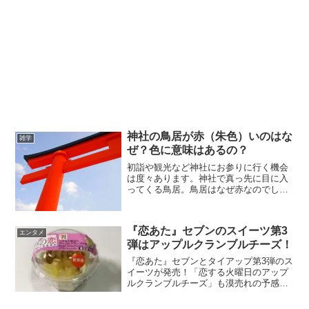
神社の鳥居が赤（朱色）いのはな
雑学
ぜ？色に意味はあるの？
初詣や観光など神社にお参りに行く機会
は度々あります。神社で真っ先に目に入
ってくる鳥居。鳥居はなぜ赤なのでしょ
うか。理由について調べてみました。神
社の鳥居が赤い理由は？鳥居が赤（朱
色）なのは、古来から朱色が生命の躍動
『恋あた』セブンのスイーツ第3
を表し災厄を防ぐ色とされ、...
エンタメ
弾はアップルクランブルチーズ！
『恋あた』セブンとタイアップ第3弾のス
イーツが発売！「恋する火曜日のアップ
ルクランブルチーズ」も漠売れの予感！
どんな味なのかさっそくご紹介します
ね。第3弾は「恋する火曜日のアップルク