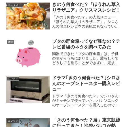
ランブルチーズ」〈恋する火曜日のアッ
きのう何食べた？「ほうれん草入
エンタメ
プルクランブルチーズ〉...
りラザニア」クリスマスレシピ！
「きのう何食べた？」の人気メニュー
『ほうれん草入りのラザニア』。シロさ
んの簡単レシピ本の表紙にもなっていま
すね。ドラマ4話、マンガでは2巻に登場
し、レシピランキングで常に上位のおす
すめ料理です。手間のかかるラザニアも
ブタの貯金箱ってなぜ豚なの？テ
雑学
ソースを市販のもので代用...
レビ番組のネタを調べてみた
陶器でできた「ブタの貯金箱」は、子供
の頃からうちにありました。愛らしくて
どうしても割ることができずに、定規を
差し込んでは小銭を出していたもので
す。テレビ番組「この差って何です
か？」を観ていたら、どうして貯金箱と
ドラマ｢きのう何食べた？｣シロさ
エンタメ
いえば「豚」なんでしょう？とい...
んのオーブントースター購入レビ
ュー
ドラマ「きのう何食べた？」でシロさん
がキッチンで使っていた、パナソニック
のオーブントースターを購入したので写
真でレビューします。｢何食べ｣のドラマ
セットで見かけたシロさん家電『きのう
何食べた？』展・東京凱旋にて展示会の
「きのう何食べた？展」東京凱旋
エンタメ
ドラマセットでしっかり...
に行ってきた！池袋パルコが熱