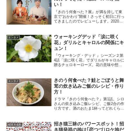
い！
『きのう何食べた？展』が満を持して東
京で“おかわり”開催！さっそく初日に行っ
てきましたのでレビューします。2020年
正月スペシャル版の前の、おさらいと予
習。『何食べ』の世界観に正月版の新し
い要素もプラスされて大満足の楽しい時
ウォーキングデッド「涙に咲く
エンタメ
間でした。『きの...
花」ダリルとキャロルの関係にキ
ュン！
『ウォーキング・デッド 』シーズン２第
4話「涙に咲く花」でダリルがキャロルに
贈るチェロキーローズ。花の意味や想い
が尊く印象的なシーンです。絶望の淵に
いたキャロルに一筋の光が差したようで
ダリルの優しさにキュン。恋愛か友情か
きのう何食べた？鮭とごぼうと舞
エンタメ
それを超える何かか、...
茸の炊き込みご飯のレシピ・作り
方！
ドラマ『きのう何食べた？』第1話。シロ
さんの炊き込みご飯レシピ、ご飯2合の作
り方です。酒のおたま1杯ってどれくら
い？魚が生臭いときの対処法は？実際に
作ってみて失敗もして学んだ作り方で
す。ぜひ参考にしてくださいね。鮭とご
招き猫三昧のパワースポット！招
観光＆名所
ぼうと舞茸の炊き込みご...
き猫発祥の地は｢恋つづ｣ロケ地だ