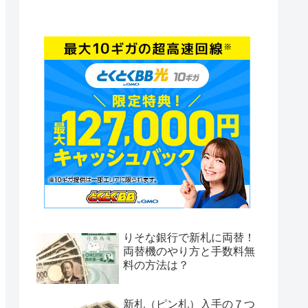
りそな銀行で新札に両替！
両替機のやり方と手数料無
料の方法は？
新札（ピン札）入手の７つ