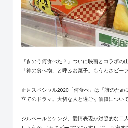
『きのう何食べた？』ついに映画とコラボの
「神の食べ物」と呼ぶお菓子。もうわさビー
正月スペシャル2020『何食べ』は「誰のた
立てのドラマ。大切な人と過ごす価値につい
ジルベールとケンジ、愛情表現が対照的な二
しょうか。“わさビーフ”と“うすしお”。刺激