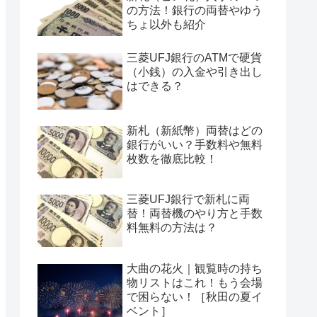
の方法！銀行の両替やゆう
ちょ以外も紹介
三菱UFJ銀行のATMで硬貨
（小銭）の入金や引き出し
はできる？
新札（新紙幣）両替はどの
銀行がいい？手数料や無料
枚数を徹底比較！
三菱UFJ銀行で新札に両
替！両替機のやり方と手数
料無料の方法は？
大曲の花火｜観覧時の持ち
物リストはこれ！もう会場
で困らない！［秋田の夏イ
ベント］