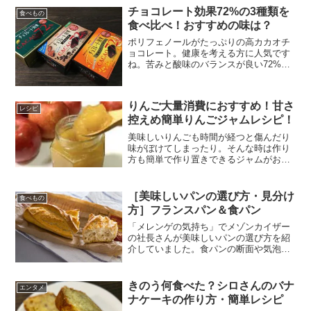
倒な砂抜きが簡単にできるという「50度
チョコレート効果72%の3種類を
洗い」を試してみた結...
食べもの
食べ比べ！おすすめの味は？
ポリフェノールがたっぷりの高カカオチ
ョコレート。健康を考える方に人気です
ね。苦みと酸味のバランスが良い72%で
食べ比べてみました！美味しさや味の違
いはもちろん糖質やカロリー、価格も比
較したので購入の参考にしてください。
りんご大量消費におすすめ！甘さ
「チョコレート効果」は...
レシピ
控えめ簡単りんごジャムレシピ！
美味しいりんごも時間が経つと傷んだり
味がぼけてしまったり。そんな時は作り
方も簡単で作り置きできるジャムがおす
すめ。大量消費できて保存も可。冷凍も
できちゃいます。ひと手間で最後まで美
味しくいただきましょう。ごろごろっと
［美味しいパンの選び方・見分け
食べもの
りんごジャムレシピ作り方...
方］フランスパン＆食パン
「メレンゲの気持ち」でメゾンカイザー
の社長さんが美味しいパンの選び方を紹
介していました。食パンの断面や気泡な
ど、ぱっと見ただけで見極める方法をプ
ロが伝授！簡単でわかりやすかったので
選ぶときの参考にしてみてはいかがでし
きのう何食べた？シロさんのバナ
エンタメ
ょう。プロが教える美味し...
ナケーキの作り方・簡単レシピ