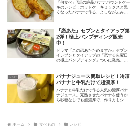
「何食べ」7話の絶品バナナパウンドケー
キのレシピ！ホットケーキミックスと黒
くなったバナナで作る、よしながふみ先
生のしっとりでバターたっぷりのお菓
子！節約家で料理上手なシロさんから目
が離せません。材料を全部混ぜるだけ。
『恋あた』セブンとタイアップ第
カンタン美味しいバナナケ...
話題
2弾！極上パンプディング販売
中！
ドラマ『この恋あたためますか』セブン
イレブンとタイアップの「恋する火曜日
の極上パンプディング」ついに発売。口
コミで見て急いでゲット。売り切れ必至
の予感です！第2弾は「恋する火曜日の極
上パンプディング」〈恋する火曜日の極
バナナジュース簡単レシピ！冷凍
レシピ
上パンプディング〉・価...
バナナと牛乳だけで超濃厚！
バナナと牛乳だけで作る人気の濃厚バナ
ナジュース。完熟させたバナナを使うか
ら砂糖なしでも超濃厚で、作り方もシン
プル。素材そのものの味を楽しみましょ
う！バナナジュースの作り方バナナは完
熟させてから使うのがポイント！〈材
料〉■バナナ 1〜2本■牛...
ホーム
食べもの
レシピ