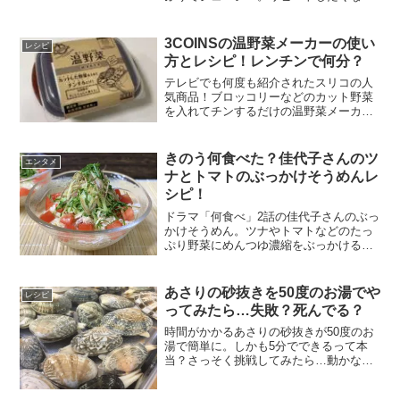
美味しさだったのでご紹介します。手づ
くり餃子「おときち」とは家族が友人に
すすめられて頼んだという餃子が届きま
3COINSの温野菜メーカーの使い
レシピ
した。「おときち」という...
方とレシピ！レンチンで何分？
テレビでも何度も紹介されたスリコの人
気商品！ブロッコリーなどのカット野菜
を入れてチンするだけの温野菜メーカ
ー。離乳食や忙しい朝のお弁当作りにも
大活躍です。電子レンジ対応で超簡単に
温野菜ができちゃうすぐれもの。栄養を
きのう何食べた？佳代子さんのツ
エンタメ
逃がさずふっくら美味しく上...
ナとトマトのぶっかけそうめんレ
シピ！
ドラマ「何食べ」2話の佳代子さんのぶっ
かけそうめん。ツナやトマトなどのたっ
ぷり野菜にめんつゆ濃縮をぶっかけるだ
け。シロさんもお気に入りのそうめんレ
シピを再現しました。トマトの酸味がさ
っぱりでとっても食べやすい。食欲がな
あさりの砂抜きを50度のお湯でや
レシピ
いときもツルッといける...
ってみたら…失敗？死んでる？
時間がかかるあさりの砂抜きが50度のお
湯で簡単に。しかも5分でできるって本
当？さっそく挑戦してみたら…動かない
んですけど。味噌汁や酒蒸し、パスタな
どいろいろな料理に大活躍のあさり。面