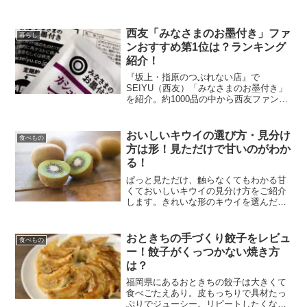
西友「みなさまのお墨付き」ファ
暮らし
ンおすすめ第1位は？ランキング
紹介！
『坂上・指原のつぶれない店』で
SEIYU（西友）「みなさまのお墨付き」
を紹介。約1000品の中から西友ファンが
選んだ第1位は？ベスト5に入った商品も
ご紹介します。「みなさまのお墨付き」
第1位は？第1位 5種のチーズピザ
おいしいキウイの選び方・見分け
食べもの
198円（税抜） ...
方は形！見ただけで甘いのがわか
る！
ぱっと見ただけ、触らなくてもわかる甘
くておいしいキウイの見分け方をご紹介
します。きれいな形のキウイを選んだの
に酸っぱかった！という経験ありません
か。せっかくなら甘くおいしいキウイを
食べごろでいただきたいですよね。キウ
おときちの手づくり餃子をレビュ
食べもの
イにはビタミンCや食物繊...
ー！餃子がくっつかない焼き方
は？
福岡県にあるおときちの餃子は大きくて
食べごたえあり。皮もっちりで具材たっ
ぷりでジューシー。リピートしたくなる