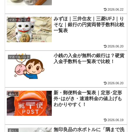
2026.06.22
みずほ｜三井住友｜三菱UFJ｜り
マネー＆バンク
そな｜銀行の円貨両替手数料比較
一覧表
2026.06.20
小銭の入金が無料の銀行は？硬貨
マネー＆バンク
入金手数料を一覧表で比較！
2026.06.20
新・郵便料金一覧表｜定形･定形
暮らし
外･はがき・速達料金の値上げも
わかりやすく！
2026.06.19
無印良品の水ボトルに「隅まで洗
暮らし