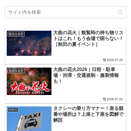
大曲の花火｜観覧時の持ち物リス
観光＆名所
トはこれ！もう会場で困らない！
［秋田の夏イベント］
2026.07.29
大曲の花火2026｜日程・駐車
観光＆名所
場・渋滞・交通規制・服装情報
も！
2026.07.29
タクシーの乗り方マナー！座る順
マナー
番や場所は？上座と下座を図解で
解説