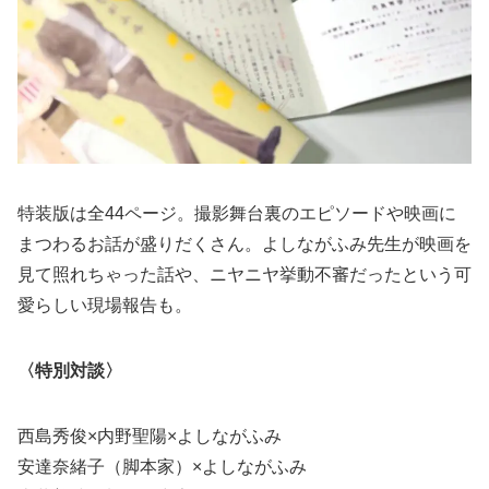
特装版は全44ページ。撮影舞台裏のエピソードや映画に
まつわるお話が盛りだくさん。よしながふみ先生が映画を
見て照れちゃった話や、ニヤニヤ挙動不審だったという可
愛らしい現場報告も。
〈特別対談〉
西島秀俊×内野聖陽×よしながふみ
安達奈緒子（脚本家）×よしながふみ