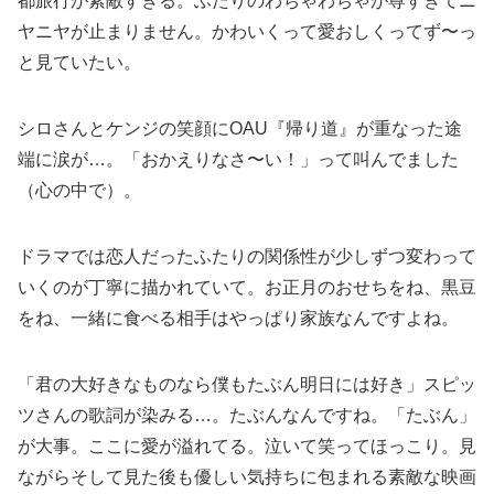
都旅行が素敵すぎる。ふたりのわちゃわちゃが尊すぎてニ
ヤニヤが止まりません。かわいくって愛おしくってず〜っ
と見ていたい。
シロさんとケンジの笑顔にOAU『帰り道』が重なった途
端に涙が…。「おかえりなさ〜い！」って叫んでました
（心の中で）。
ドラマでは恋人だったふたりの関係性が少しずつ変わって
いくのが丁寧に描かれていて。お正月のおせちをね、黒豆
をね、一緒に食べる相手はやっぱり家族なんですよね。
「君の大好きなものなら僕もたぶん明日には好き」スピッ
ツさんの歌詞が染みる…。たぶんなんですね。「たぶん」
が大事。ここに愛が溢れてる。泣いて笑ってほっこり。見
ながらそして見た後も優しい気持ちに包まれる素敵な映画