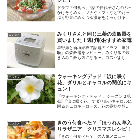
シピ！
ドラマ「何食べ」2話の佳代子さんのぶっ
かけそうめん。ツナやトマトなどのたっ
ぷり野菜にめんつゆ濃縮をぶっかけるだ
け。シロさんもお気に入りのそうめんレ
シピを再現しました。トマトの酸味がさ
っぱりでとっても食べやすい。食欲がな
みくりさんと同じ三菱の炊飯器を
エンタメ
いときもツルッといける...
買いました！逃げ恥おすすめ家電
星野源と新垣結衣で話題のドラマ「逃げ
恥」の炊飯器をレビュー。みくり飯の炊
き込みご飯も気になる〜。コスパよしで
必要最低限のスペックで使い勝手を重視
だなんて…みくりさんありがとう！実際
に使ってみたのでレビューします。よか
ウォーキングデッド「涙に咲く
ったら参考にしてみてくだ...
エンタメ
花」ダリルとキャロルの関係にキ
ュン！
『ウォーキング・デッド 』シーズン２第
4話「涙に咲く花」でダリルがキャロルに
贈るチェロキーローズ。花の意味や想い
が尊く印象的なシーンです。絶望の淵に
いたキャロルに一筋の光が差したようで
ダリルの優しさにキュン。恋愛か友情か
きのう何食べた？「ほうれん草入
エンタメ
それを超える何かか、...
りラザニア」クリスマスレシピ！
「きのう何食べた？」の人気メニュー