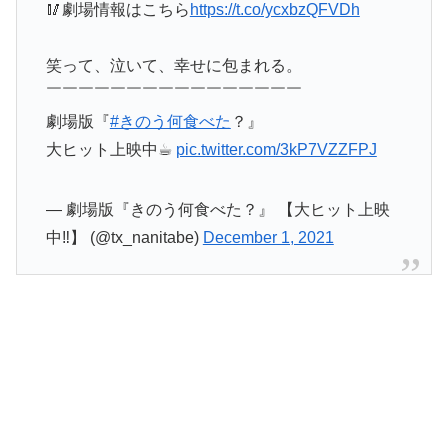
🥢劇場情報はこちら
https://t.co/ycxbzQFVDh
笑って、泣いて、幸せに包まれる。
￣￣￣￣￣￣￣￣￣￣￣￣￣￣￣￣
劇場版『
#きのう何食べた
？』
大ヒット上映中☕︎
pic.twitter.com/3kP7VZZFPJ
— 劇場版『きのう何食べた？』 【大ヒット上映
中‼︎】 (@tx_nanitabe)
December 1, 2021