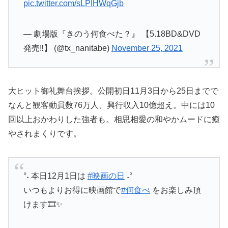
pic.twitter.com/sLPIHWqGjb
— 劇場版『きのう何食べた？』 【5.18BD&DVD
発売‼︎】 (@tx_nanitabe)
November 25, 2021
大ヒット御礼舞台挨拶。公開初日11月3日から25日までで
なんと観客動員数76万人、興行収入10億超え。中には10
回以上おかわりした強者も。相思相愛の和やかムードに癒
やされまくりです。
°˖ 本日12月1日は
#映画の日
˖°
いつもよりお得に映画館で
#何食べ
をお楽しみ頂
けます🎞️✨