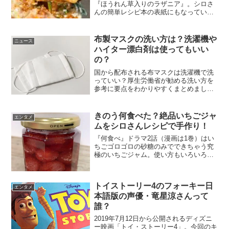
『ほうれん草入りのラザニア』。シロさ
んの簡単レシピ本の表紙にもなっていま
すね。ドラマ4話、マンガでは2巻に登場
し、レシピランキングで常に上位のおす
すめ料理です。手間のかかるラザニアも
布製マスクの洗い方は？洗濯機や
ニュース
ソースを市販のもので代用...
ハイター漂白剤は使ってもいい
の？
国から配布される布マスクは洗濯機で洗
っていい？厚生労働省が勧める洗い方を
参考に要点をわかりやすくまとめまし
た。生地を傷めずウイルスもしっかりと
洗い流したい！再利用のための正しい洗
い方で身を守る行為を。布マスク〈ガー
きのう何食べた？絶品いちごジャ
エンタメ
ゼマスク〉の洗い方厚生労働...
ムをシロさんレシピで手作り！
『何食べ』ドラマ2話（漫画は1巻）はい
ちごゴロゴロの砂糖のみでできちゃう究
極のいちごジャム。使い方もいろいろ。
春、いちごの季節に絶対作ろうと決めて
ました。いちごが1パック250円とお買い
得だったので3パック購入。自家製ならで
トイストーリー4のフォーキー日
はの美味しさを楽...
エンタメ
本語版の声優・竜星涼さんって
誰？
2019年7月12日から公開されるディズニ
ー映画「トイ・ストーリー4」。今回のキ