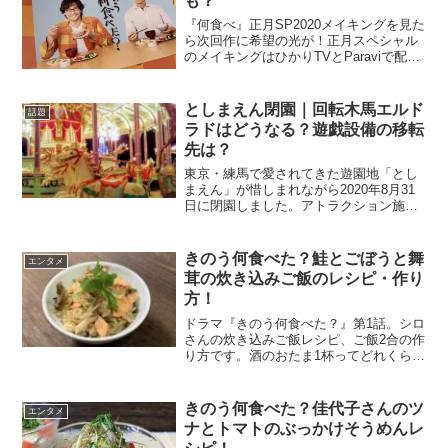
も？
『何食べ』正月SP2020メイキングを見た
ら次回作に希望の光が！正月スペシャル
のメイキングはひかりTVとParaviで配信
中。ドラマでは見られない撮影の裏側も
見れちゃいます。正月SPでシロさんとケ
ンジに再会できて、新年早々から癒やさ
としまえん閉園｜回転木馬エルド
話題
れた人は...
ラドはどうなる？遊戯設備の移転
先は？
東京・練馬で愛されてきた遊園地「とし
まえん」が惜しまれながら2020年8月31
日に閉園しました。アトラクション施設
の移転先も気になりますが、やはりシン
ボルともいえる回転木馬『カルーセルエ
ルドラド』(メリーゴーラウンド)の今後が
きのう何食べた？鮭とごぼうと舞
エンタメ
どうなるのか情...
茸の炊き込みご飯のレシピ・作り
方！
ドラマ『きのう何食べた？』第1話。シロ
さんの炊き込みご飯レシピ、ご飯2合の作
り方です。酒のおたま1杯ってどれくら
い？魚が生臭いときの対処法は？実際に
作ってみて失敗もして学んだ作り方で
す。ぜひ参考にしてくださいね。鮭とご
きのう何食べた？佳代子さんのツ
エンタメ
ぼうと舞茸の炊き込みご...
ナとトマトのぶっかけそうめんレ