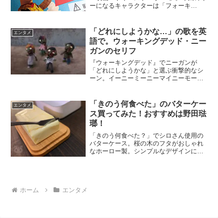
ーになるキャラクターは「フォーキ
ー」。日本語版でフォーキーの声を担当
するのが誰なのか、ずっと公表されずに
きましたが、声の出演者が発表されたの
「どれにしようかな…」の歌を英
エンタメ
でご紹介します。あの...
語で。ウォーキングデッド・ニー
ガンのセリフ
『ウォーキングデッド』でニーガンが
「どれにしようかな」と選ぶ衝撃的なシ
ーン。イーニーミーニーマイニーモーの
意味は？呪文のように聞こえた歌詞と意
味を調べてみました。どれにしようか
な…は英語で何という？『ウォーキング
「きのう何食べた」のバターケー
エンタメ
デッド』シーズン6の最終章。...
ス買ってみた！おすすめは野田琺
瑯！
「きのう何食べた？」でシロさん使用の
バターケース。桜の木のフタがおしゃれ
なホーロー製。シンプルなデザインに魅
せられて買ったのでレビューします。野
田琺瑯（のだほうろう）のバターケース
は、食卓にあるだけであたたかな雰囲気
に。見た目も機能もとても...
ホーム
エンタメ