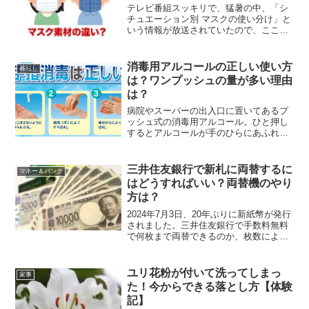
テレビ番組スッキリで、猛暑の中、「シ
チュエーション別 マスクの使い分け」と
いう情報が放送されていたので、ここに
まとめておきます。マスク素材で飛沫ブ
ロック性能が違う？熱中症予防に「夏マ
スク」が注目されている中、テレビで比
消毒用アルコールの正しい使い方
暮らし
較されていた素材は3種...
は？ワンプッシュの量が多い理由
は？
病院やスーパーの出入口に置いてあるプ
ッシュ式の消毒用アルコール。ひと押し
するとアルコールが手のひらにあふれそ
うに。これってどのくらいの量を使うの
が正解？手指を消毒する機会が増えたの
で調べてみました。ワンプッシュのアル
三井住友銀行で新札に両替するに
マネー＆バンク
コール量には意味がある？...
はどうすればいい？両替機のやり
方は？
2024年7月3日、20年ぶりに新紙幣が発行
されました。三井住友銀行で手数料無料
で何枚まで両替できるのか、枚数による
手数料や両替機の使い方もわかりやすく
ご案内します。結婚式や入学式、お年玉
などのお祝いは新札（ピン札）を包むの
ユリ花粉が付いて洗ってしまっ
家事
がマナー。新札へ...
た！今からできる落とし方【体験
記】