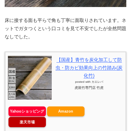
床に接する面も平らで角も丁寧に面取りされています。ネ
ットでガタつくという口コミを見て不安でしたが全然問題
なしでした。
【国産】青竹を炭化加工して防
虫・防カビ効果向上の竹踏み(炭
化竹)
posted with
カエレバ
虎斑竹専門店 竹虎
Yahooショッピング
Amazon
楽天市場