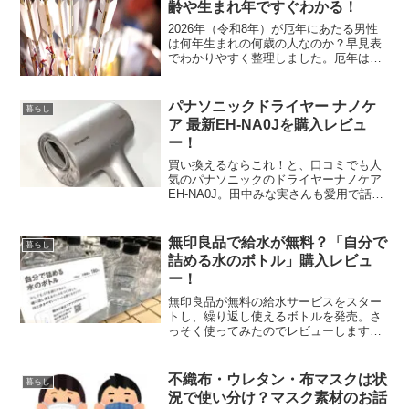
齢や生まれ年ですぐわかる！
2026年（令和8年）が厄年にあたる男性
は何年生まれの何歳の人なのか？早見表
でわかりやすく整理しました。厄年は誕
生日から始まるのではないことや、数え
年の計算の仕方も解説していますのでご
活用ください。2026年に厄年を迎える男
パナソニックドライヤー ナノケ
暮らし
性は何歳？厄（や...
ア 最新EH-NA0Jを購入レビュ
ー！
買い換えるならこれ！と、口コミでも人
気のパナソニックのドライヤーナノケア
EH-NA0J。田中みな実さんも愛用で話題
ですね。乾かすたびに髪に驚きのうるお
いとツヤって本当？高浸透ナノイーって
なに？気になる効果と、実際に使ってみ
無印良品で給水が無料？「自分で
暮らし
た感想をレビューし...
詰める水のボトル」購入レビュ
ー！
無印良品が無料の給水サービスをスター
トし、繰り返し使えるボトルを発売。さ
っそく使ってみたのでレビューします。
誰でも気軽に利用できますが、給水は給
水機が設置されている店舗に限るのでご
注意を。プラスチックごみ削減を目指し
不織布・ウレタン・布マスクは状
暮らし
た、環境にもお財布にも優...
況で使い分け？マスク素材のお話