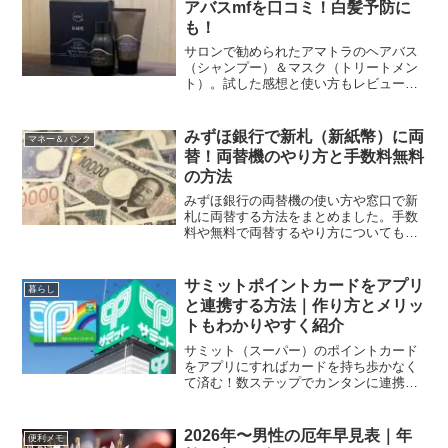
アバスmfを口コミ！白髪予防に
も！
サロンで勧められたアマトラのヘアバス
（シャンプー）＆マスク（トリートメン
ト）。試した感想と使い方もレビューし
ます。白石麻衣さんも愛用しているとい
うQUOのシャンプー。エイジングケアや
ダメージヘアにも効果的と芸能人にも人
みずほ銀行で新札（新紙幣）に両
マネー＆バンク
気！口コミで評価は高い...
替！両替機のやり方と手数料無料
の方法
みずほ銀行の両替機の使い方や窓口で新
札に両替する方法をまとめました。手数
料や無料で両替するやり方についてもご
紹介します。予定が分かったら早めに両
替しておきましょう。2024年7月3日、20
年ぶりに新紙幣が発行されました。お祝
サミットポイントカードをアプリ
暮らし
い事（結婚式や入...
と連携する方法｜作り方とメリッ
トもわかりやすく紹介
サミット（スーパー）のポイントカード
をアプリにすればカードを持ち歩かなく
て済む！数ステップでカンタンに連携で
きるのでご紹介します。これで、今まで
貯まったサミットポイントをスマホで持
ち歩けるので便利です。今までポイント
2026年〜男性の厄年早見表｜年
便利メモ
カードを持っていた方がア...