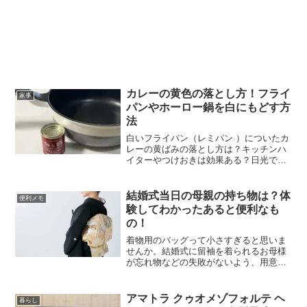
カレーの黄色の落とし方！フライ
家事
パンやホーロー鍋を白にもどす方
法
白いフライパン（レミパン ）についたカ
レーの黄ばみの落とし方は？キッチンハ
イターやつけおきは効果ある？日光で落
ちるって本当？いろいろ試してみたカレ
ーのシミの落とし方と結果をご報告しま
す。カレーの黄ばみを落とす方法は？カ
結婚式当日の母親の持ち物は？体
便利メモ
レーを作っていたらカレ...
験してわかったあると便利なも
の！
着物用のバッグって小さすぎると思いま
せんか。結婚式に留袖を着られるお母様
が忘れ物などの失敗がないよう、用意す
るべき必要最低限の持ち物をまとめまし
た。実際に体験してみてわかった、持っ
ていくと役に立つものリストです。ぜひ
アマトラ クゥオメゾフォルテ ヘ
暮らし
参考にして安心して式に臨...