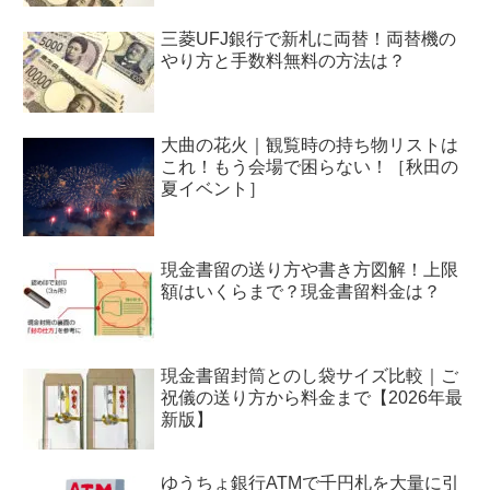
三菱UFJ銀行で新札に両替！両替機の
やり方と手数料無料の方法は？
大曲の花火｜観覧時の持ち物リストは
これ！もう会場で困らない！［秋田の
夏イベント］
現金書留の送り方や書き方図解！上限
額はいくらまで？現金書留料金は？
現金書留封筒とのし袋サイズ比較｜ご
祝儀の送り方から料金まで【2026年最
新版】
ゆうちょ銀行ATMで千円札を大量に引